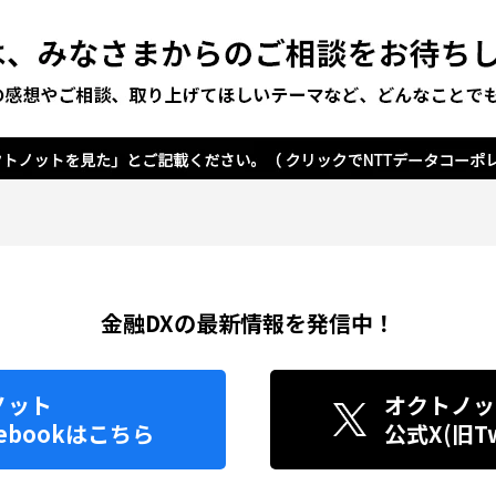
金融DXの最新情報を発信中！
ノット
オクトノッ
ebook
はこちら
公式X(旧Twi