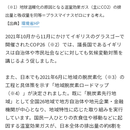
はいかがでしょうか？環境対策の一環として始まっ
たコンビニやスーパーのレジ袋有料化などは身近な
（※1）地球温暖化の原因となる温室効果ガス（主にCO2）の排
ニュースであったかもしれませんが、「カーボンニ
ュートラル」と言われるとまだ少し遠く感じる方も
出量と吸収量を同等＝プラスマイナスゼロにする考え。
いらっしゃるのではないでしょうか。一方で、突如
大きくなりはじめたカーボンニュートラルの波に、
【出典】
環境省HP
どう対処すればいいやらお困りのビジネスパーソン
もいらっしゃるのではと想像します。今回はそのよ
うな皆さんと一緒に、カーボンニュートラル入門と
2021年10月から11月にかけてイギリスのグラスゴーで
いうことで、「基本のき」を振り返りつつ、カーボ
ンニュートラル実現に向けた取り組み意義について
考えたいと思います。
開催されたCOP26（※2）では、議長国であるイギリ
スは自治体や市民社会などに対しても気候変動対策を
講じるよう促しました。
また、日本でも2021年6月に地域の脱炭素化（※3）の
工程と具体策を示す「地域脱炭素ロードマップ
（※4）」が決定されました。既に「脱炭素先行地
域」として全国26地域で地方自治体や地元企業・金融
機関が中心となり、地域特性に応じた取り組みを実行
しています。国民一人ひとりの衣食住や移動などに起
因する温室効果ガスが、日本全体の排出量の約6割を