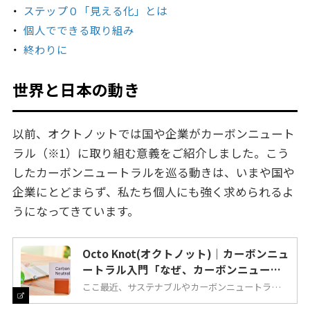
ステップ０「見える化」とは
個人でできる取り組み
終わりに
世界と日本の動き
以前、オクトノットでは国や企業がカーボンニュート
ラル（※1）に取り組む意義をご紹介しました。こう
したカーボンニュートラルを巡る動きは、いまや国や
企業にとどまらず、私たち個人にも強く求められるよ
うになってきています。
Octo Knot(オクトノット)｜カーボンニュ
ートラル入門「なぜ、カーボンニュート
ラル？」
ここ最近、サステナブルやカーボンニュートラル、
EV、再エネ…、環境やエネルギーに関する話題を
見聞きする機会が増えたように思いますが、皆さん