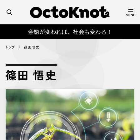
MENU
金融が変われば、社会も変わる！
トップ
篠田 悟史
篠田 悟史