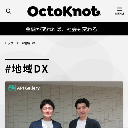
MENU
金融が変われば、社会も変わる！
トップ
#地域DX
#地域DX