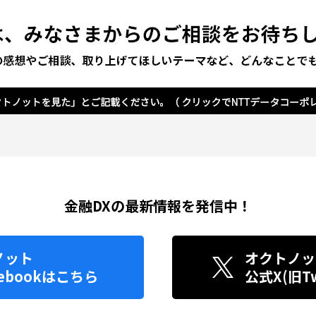
金融DXの最新情報を発信中！
ノット
オクトノッ
ebook
はこちら
公式X(旧Twi