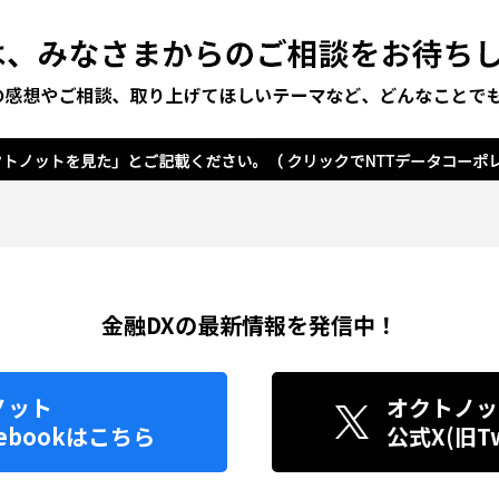
金融DXの最新情報を発信中！
ノット
オクトノッ
ebook
はこちら
公式X(旧Twi