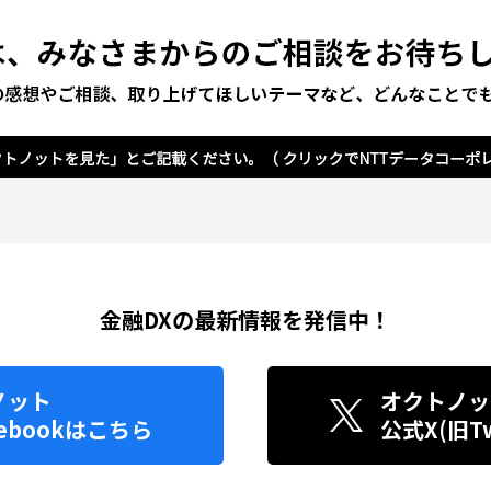
金融DXの最新情報を発信中！
ノット
オクトノッ
ebook
はこちら
公式X(旧Twi