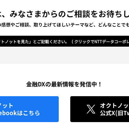
金融DXの最新情報を発信中！
ノット
オクトノッ
ebook
はこちら
公式X(旧Twi