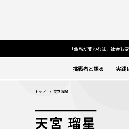
「金融が変われば、社会も
挑戦者と語る
実践
トップ
天宮 瑠星
天宮 瑠星