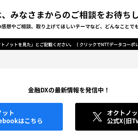
金融DXの最新情報を発信中！
ノット
オクトノッ
ebook
はこちら
公式X(旧Twi