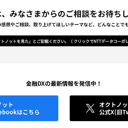
金融DXの最新情報を発信中！
ノット
オクトノッ
ebook
はこちら
公式X(旧Twi