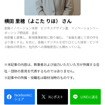
横田 里穂（よこた りほ） さん
金融イノベーション本部 ビジネスデザイン室 イノベーションリー
ダーシップ統括部 主任
他部署と連携し、新規事業創発に取り組む。「金融を通じて世の中を
より良くする」を志に、金融×デジタルを切り口とした技術・ビジネ
ス動向の研究や、社内外への情報発信にも関わっている。
※本記事の内容は、執筆者および協力いただいた方が所属する会
社・団体の意見を代表するものではありません。
※記事中の所属・役職名は取材当時のものです。​
facebookに
Xにポスト
LINEに送る
シェア