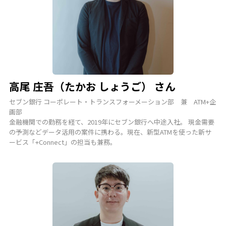
高尾 庄吾（たかお しょうご） さん
セブン銀行 コーポレート・トランスフォーメーション部 兼 ATM+企
画部
金融機関での勤務を経て、2019年にセブン銀行へ中途入社。 現金需要
の予測などデータ活用の案件に携わる。現在、新型ATMを使った新サ
ービス「+Connect」の担当も兼務。