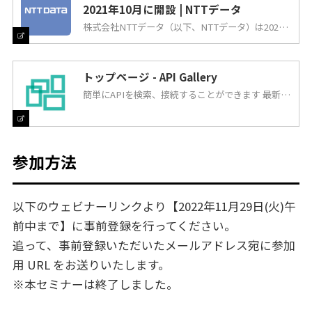
2021年10月に開設 | NTTデータ
株式会社NTTデータ（以下、NTTデータ）は2021
年10月から、誰でも無料でAPIを登録/検索できる
金融APIマーケットプレイス「API gallery™」をウ
ェブ上に開設します。公開に先立ち、本日8月31日
からAPI galleryに登録する「API提供者（プロバイ
ダー）」の募集を始めます。
トップページ - API Gallery
簡単にAPIを検索、接続することができます 最新
ソ…
参加方法
以下のウェビナーリンクより【2022年11月29日(火)午
前中まで】に事前登録を行ってください。
追って、事前登録いただいたメールアドレス宛に参加
用 URL をお送りいたします。
※本セミナーは終了しました。