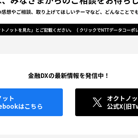
金融DXの最新情報を発信中！
ノット
オクトノッ
ebook
はこちら
公式X(旧Twi