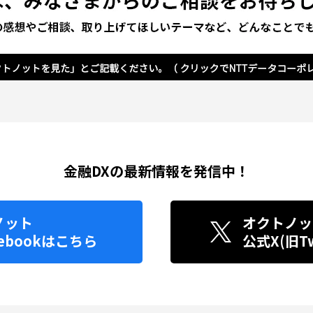
金融DXの最新情報を発信中！
ノット
オクトノッ
ebook
はこちら
公式X(旧Twi