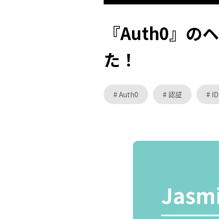
『Auth0』
た！
Auth0
認証
I