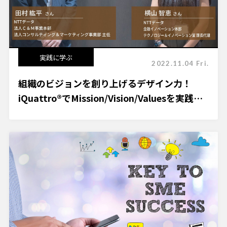
実践に学ぶ
2022.11.04 Fri.
組織のビジョンを創り上げるデザイン力！
iQuattro®でMission/Vision/Valuesを実践！
～一人一人が考え行動できるチームを目指し
て～