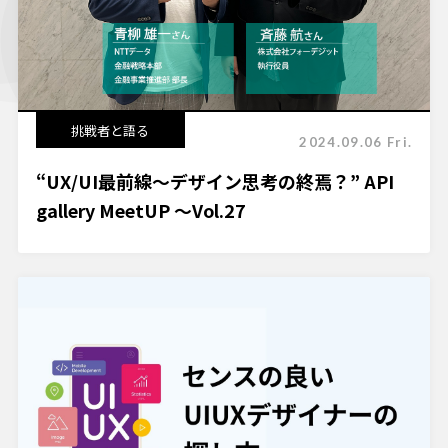
挑戦者と語る
2024.09.06 Fri.
“UX/UI最前線～デザイン思考の終焉？” API
gallery MeetUP ～Vol.27