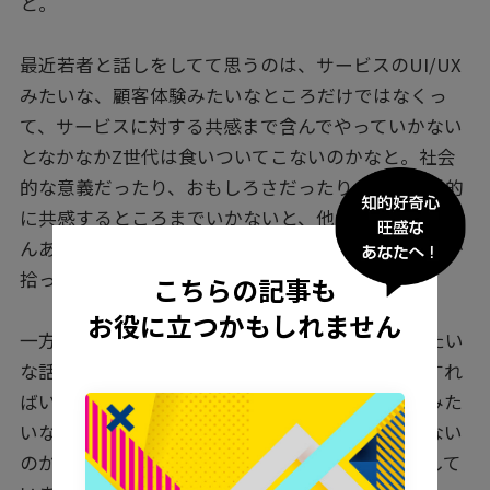
と。
最近若者と話しをしてて思うのは、サービスのUI/UX
みたいな、顧客体験みたいなところだけではなくっ
て、サービスに対する共感まで含んでやっていかない
となかなかZ世代は食いついてこないのかなと。社会
的な意義だったり、おもしろさだったり、何か本質的
に共感するところまでいかないと、他の競合もたくさ
んあるので、エモさに訴えかけていかないとなかなか
拾ってくれないのかなと。
こちらの記事も
お役に立つかもしれません
一方で、彼らやっぱり賢いので、社会的な倫理みたい
な話にすごく敏感だと思っています。金儲けだけすれ
ばいいよってわけではなく、グリーンに貢献するみた
いなストーリーがないとなかなか共感してもらえない
のかなっていう風に変わってきているような気がして