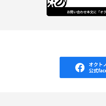
オクト
公式fac