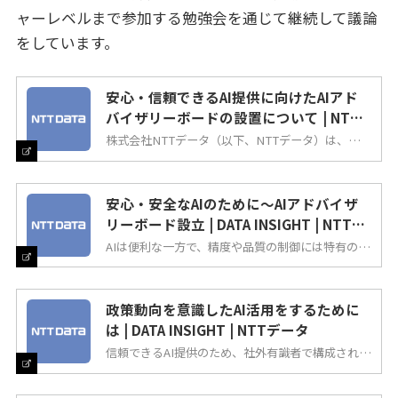
ャーレベルまで参加する勉強会を通じて継続して議論
をしています。
安心・信頼できるAI提供に向けたAIアド
バイザリーボードの設置について | NTT
データ
株式会社NTTデータ（以下、NTTデータ）は、お客
さまに安心・信頼できるAIソリューションを提供す
るために、AIの研究、開発、運用、利活用に関わる
ガバナンスを強化します。
安心・安全なAIのために～AIアドバイザ
リーボード設立 | DATA INSIGHT | NTTデ
ータ
AIは便利な一方で、精度や品質の制御には特有の課
題があり、想定外の倫理問題などに発展する可能性
がある。安心・信頼できるAIの提供には、実効的な
AIガバナンスの整備が不可欠だ。その一環として、
NTTデータではAIアドバイザリーボードを設立し
た。
政策動向を意識したAI活用をするために
は | DATA INSIGHT | NTTデータ
信頼できるAI提供のため、社外有識者で構成される
AIアドバイザリーボードを設置した。現場担当を交
えた第一回勉強会では、どのようにすればAIガバナ
ンスの必要性に対する意識を高め、マネジメントル