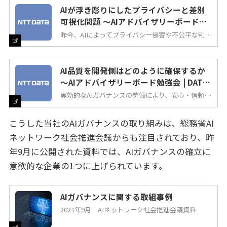
ールへの反映ができるかを検討した。
AIが浮き彫りにしたプライバシーと差別
可視化問題 ～AIアドバイザリーボードよ
り | DATA INSIGHT | NTTデータ
昨今、AIによってプライバシー侵害や不公平な判
断・差別のリスクが浮き彫りになってきた。AIによ
って可視化されたこれら課題によって、企業はより
高い倫理観とガバナンスがビジネスに求められるこ
ととなった。NTTデータ主幹の元、外部有識者で構
成されるAIアドバイザリーボードの第2回勉強会で
AI品質を開発側はどのように確保するか
は、これらの課題に関する方向性の議論・検討を行
った。
～AIアドバイザリーボード勉強会 | DATA
INSIGHT | NTTデータ
実効的なAIガバナンスの整備により、安心・信頼で
きるAIの提供を行うためNTTデータでは2021年にAI
アドバイザリーボードを設立した。社外有識者で構
成されるAIアドバイザリーボードの第3回勉強会で
は、AIが倫理や公平性の観点で問題のある結果を出
こうした当社のAIガバナンスの取り組みは、総務省AI
さないようにするには、開発の立場でどのような対
策ができるか、どこまで実施するべきかについて議
ネットワーク社会推進会議からも注目されており、昨
論・検討を行った。
年9月に公開された資料では、AIガバナンスの確立に
意欲的な企業の1つに上げられています。
AIガバナンスに関する取組事例
2021年9月 AIネットワーク社会推進会議資料