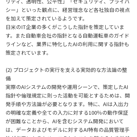
リティ、透明性、公平性」「セキュリティ、プライバ
シー」といった観点に、経営理念など各社独自の視点
を加えて策定されているようです。
日米のIT企業の多くがこうした指針を策定していま
す。また自動車会社の指針となる自動運転車のガイド
ラインなど、業界に特化したAIの利用に関する指針も
策定されています。
(2) プロジェクトの実行を支える実効的な方法論の整
備
実際のAIシステムの開発や運用シーンで、策定したAI
指針や倫理規定に則った活動を可能とするためは、開
発手順や方法論が必要となります。特に、AIは入出力
の明確な定義や全ての入力に対する100％の動作保証
が困難なことから、AIを含むシステム開発において
は、データおよびモデルに対するAI特有の品質管理手