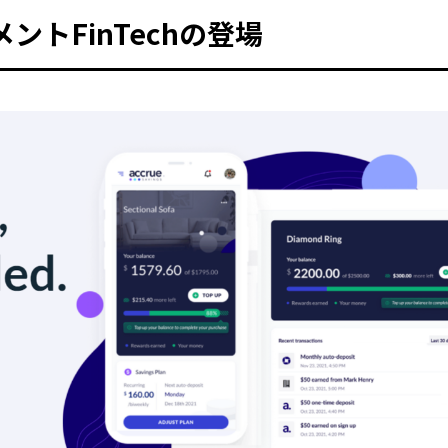
ントFinTechの登場