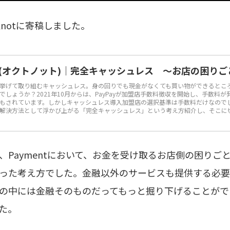
Knotに寄稿しました。
not(オクトノット)｜完全キャッシュレス ～お店の困り
挙げて取り組むキャッシュレス。身の回りでも現金がなくても買い物ができるとこ
でしょうか？2021年10月からは、PayPayが加盟店手数料徴収を開始し、手数料
もされています。しかしキャッシュレス導入加盟店の選択基準は手数料だけなので
解決方法として浮かび上がる「完全キャッシュレス」という考え方紹介し、そこに
、Paymentにおいて、お金を受け取るお店側の困りご
った考え方でした。金融以外のサービスも提供する必要
の中には金融そのものだってもっと掘り下げることがで
た。