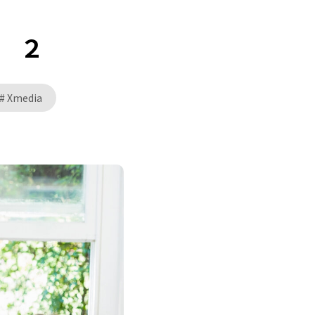
 ２
Xmedia