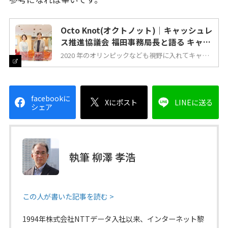
Octo Knot(オクトノット)｜キャッシュレ
ス推進協議会 福田事務局長と語る キャッ
シュレスの先に描く未来
2020 年のオリンピックなども視野に入れてキャッ
シュレス化を進めてきた日本。最近ではスマホ決済
の普及やキャッシュレス決済に対応する店舗の拡大
などにより、現金主義が根強いと言われてきた日本
にも変化が訪れているように感じられます。日本の
キャッシュレス化の現在地は？これからどこへ向か
うのか？キャッシュレス推進協議会の事務局長とし
facebookに
て日本のキャッシュレス発展を牽引する福田好郎さ
Xにポスト
LINEに送る
シェア
んに、キャッシュレス・決済を専門分野として活動
するNTTデータの登坂千尋さんがお話を伺いまし
た。
執筆 柳澤 孝浩
この人が書いた記事を読む >
1994年株式会社NTTデータ入社以来、インターネット黎