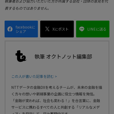
執筆者および協力いただいた方が所属する会社・団体の意見を代
ラである金融業界は、デジタルを武器にいかに変化
すべきか。『銀行はこれからどうなるのか』の著者
表するものではありません。
で、テクノロジーアナリストの泉田良輔氏とNTTデ
ータで金融DXを推進する山本英生氏が、金融の未
来について語り合った。
facebookに
Xにポスト
LINEに送る
シェア
執筆 オクトノット編集部
この人が書いた記事を読む >
NTTデータの金融DXを考えるチームが、未来の金融を描
く方々の想いや新規事業の企画に役立つ情報を発信。
「金融が変われば、社会も変わる！」を合言葉に、金融
サービスに携わるすべての人と共創する「リアルなメデ
ィア」を目指して、日々奮闘中です。