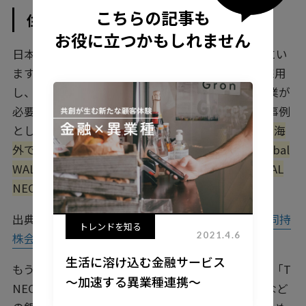
こちらの記事も
住信SBIネット銀行「NEOBANK」
お役に立つかもしれません
日本ではSBIグループがBaaS活用の先頭グループにい
ます。近年、「NEOBANK」をブランド名として採用
し、銀行代理業ライセンス取得のサポートや、企業が
必要とする銀行機能の提供をスタートしました。事例
としては、
日本航空株式会社（JAL）との提携で、海
外でも使える多通貨のプリペイドカード「JAL Global
WALLET」や、外貨預金やマイルも貯められる「JAL
NEOBANK」のサービス
を提供しています。
出典：
JAL と SBI グループによる共同事業開始 共同持
トレンドを知る
2021.4.6
株会社「JAL SBI フィンテック株式会社」を設立
生活に溶け込む金融サービス
もう1つの事例として、株式会社Ｔマネーと提携し「T
～加速する異業種連携～
NEOBANK」のサービスを開始。振込や外貨預金など