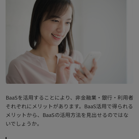
への参入が相次ぎ、生活者にとって便利なサービス
が次々と生まれています。他方の銀行側にも、
BaaS（Banking as a Service）と呼ばれる、銀行
機能を他社に提供して新しいサービスの創出を目指
す動きがあり、非金融業の参入を前向きな機会と捉
える機運も高まっています。この記事では、近年増
えつつある銀行と小売・サービス業などとの提携事
例を紹介しながら、これから先の未来について考え
てみたいと思います。
BaaSを活用することにより、非金融業・銀行・利用者
それぞれにメリットがあります。BaaS活用で得られる
メリットから、BaaSの活用方法を見出せるのではな
いでしょうか。