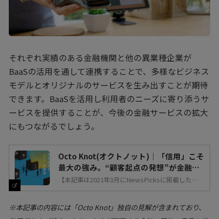
それぞれ実績のある金融機関と他の異業種企業が
BaaSの活用を通して連携することで、多様なビジネス
モデルとオリジナルのサービスを生み出すことが期待
できます。BaaSを活用し利用者のニーズに寄り添うサ
ービスを提供することが、今後の金融サービスの拡大
にもつながるでしょう。
Octo Knot(オクトノット)｜「信用」こそ
最大の強み。“顧客起点の発想”が金融の
未来を変える
【本記事は2021年3月にNewsPicksに掲載したもの
です】キャッシュレス決済やブロックチェーンな
ど、新たなサービスや技術が次々と登場し、異業種
からの参入も相次ぐなど、金融業界に大きな変化の
波が打ち寄せている。新たなサービスや事業を創出
※本記事の内容には「Octo Knot」独自の見解が含まれており、
し、変革をリードできるプレイヤーになるには、
DXの推進が不可欠だ。人々の生活を支えるインフ