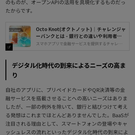
のものが、オープンAPIの活用を具現化するものだっ
たからです。
Octo Knot(オクトノット)｜チャレンジャ
ーバンクとは - 銀行との違いや利用者の
メリット・世界の動向
スマホアプリで金融サービスを提供するチャレンジ
ャーバンクは、欧州を皮切りに世界中へと広まりつ
つあります。しかし、言葉は聞いたことがあって
も、一般の銀行とどう違うのか分かりづらいですよ
ね。そこで編集部では、チャレンジャーバンクの仕
組みや共通する主要なサービス、他の銀行との違
デジタル化時代の到来によるニーズの高ま
い、メリット・デメリットについて改めて整理して
みました。また、チャレンジャーバンクを取り巻く
り
世界の動向についても見ていきます。
自社のアプリに、プリペイドカードやQR決済等の金
融サービスを搭載させることへの高いニーズはありま
したが、一部の例外を除いて、銀行と結びつけて考え
る発想はこれまでほとんどありませんでした。BaaSが
注目される理由として、スマートフォンの登場やキャ
ッシュレスの流れといったデジタル化時代の到来によ