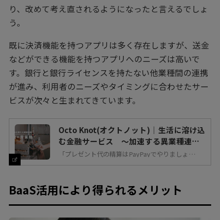
り、改めて考え直されるようになったと言えるでしょ
う。
既に決済機能を持つアプリは多く存在しますが、送金
などができる機能を持つアプリへのニーズは高いで
す。銀行と銀行ライセンスを持たない他業種間の連携
が進み、利用者のニーズやタイミングに合わせたサー
ビスが次々と生まれてきています。
Octo Knot(オクトノット)｜生活に溶け込
む金融サービス ～加速する異業種連携
～
「プレゼント代の精算はPayPayでやりましょ
う！」歓送迎会の多い季節、社内でこんなやり取り
がありました。飲食やレジャーなどの精算に友人同
士でスマホ決済アプリを使うことはそれなりに定着
してきたように思いますが、その利用シーンが、ま
すます広がっているように感じます。対面で現金を
BaaS活用により得られるメリット
授受する機会を作りにくい昨今の状況も影響してい
るのかもしれません。このようなスマホひとつでお
金をやり取りできるサービスは、金融の規制緩和に
よって実現されたものです。近年、金融分野の規制
緩和が一段と進んだことで、非金融業から金融分野