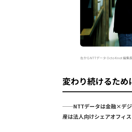
左からNTTデータ Octo Knot 
変わり続けるため
──NTTデータは金融×デジ
産は法人向けシェアオフィス