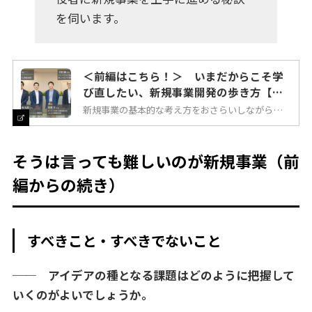
を伺います。
＜前編はこちら！＞ いまだからこそ学
び直したい、新規事業開発の歩き方【前
編】
新規事業の基本的な考え方をおさらいしながら、実
際の現場でぶつかるリアルな悩みとして「人材・チ
ーム」「社内の動かし方」「アイデア創発」を取り
上げ、課題解決のポイントを語ります。
そうは言っても難しいのが新規事業（前
編からの続き）
すべきこと・すべきでないこと
── アイデアの種となる課題はどのように把握して
いくのがよいでしょうか。