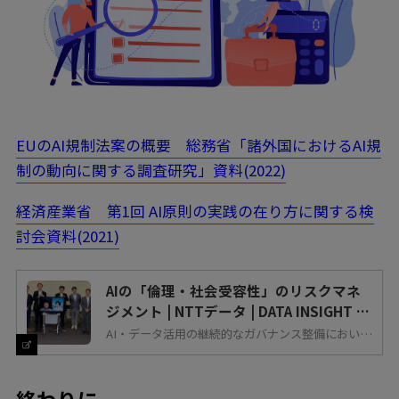
EUのAI規制法案の概要 総務省「諸外国におけるAI規
制の動向に関する調査研究」資料(2022)
経済産業省 第1回 AI原則の実践の在り方に関する検
討会資料(2021)
AIの「倫理・社会受容性」のリスクマネ
ジメント | NTTデータ | DATA INSIGHT |
NTTデータ - NTT DATA
AI・データ活用の継続的なガバナンス整備におい
て、AIアドバイザリーボードFY2022第二回勉強会
では、AIの「倫理・社会受容性」のリスクに対応す
る「AIリスクマネジメントガイドライン」を紹介
し、その有効性・妥当性についてディスカッション
を行った。