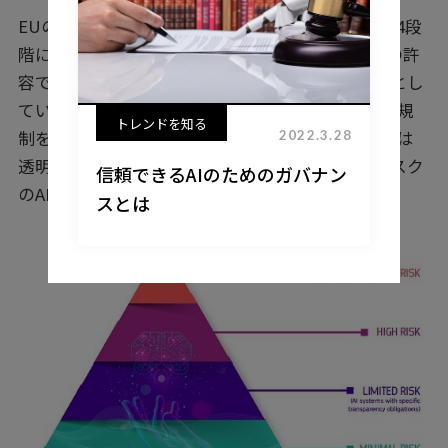
EUのAI法規制では、リスクに応じて下図のように4段
階にAIのリスクを分類しています。まず、最上段の許
容できないリスクのあるAIはその利用を停止するとし
ています。2段目のハイリスクのあるAIには法的な規
トレンドを知る
制を設けます。3段目の限られたリスクのあるAIには
2022.3.28
透明性の義務を求めます。最下段にある最小限リスク
信頼できるAIのためのガバナン
のAIは特段の規制を設けません。
スとは