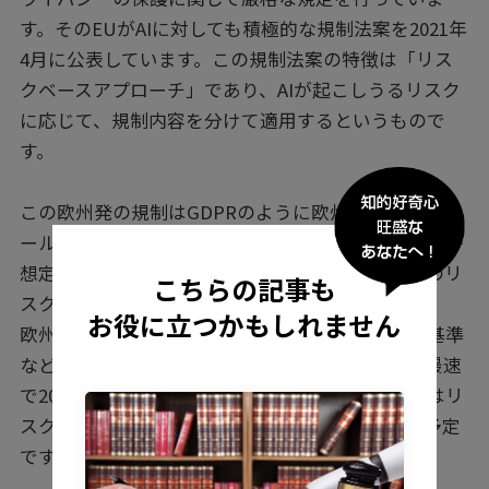
す。そのEUがAIに対しても積極的な規制法案を2021年
4月に公表しています。この規制法案の特徴は「リス
クベースアプローチ」であり、AIが起こしうるリスク
に応じて、規制内容を分けて適用するというもので
す。
この欧州発の規制はGDPRのように欧州が策定したル
ールが幅広く適用され、日本もその対象となることが
想定されます。また、この規制を遵守しない場合のリ
こちらの記事も
スクはとても大きなものになるようです。
お役に立つかもしれません
欧州委員会は移行期間を設け、事業者が具体的な基準
などを準備しています。事業者向けの完全施行は最速
で2024年後半が見込まれています。完全施行後にはリ
スクに応じたAIシステムの適合性評価が行われる予定
です。