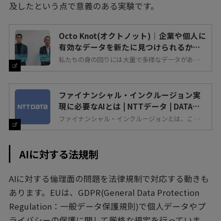
及したという点で意義のある実験です。
Octo Knot(オクトノット)｜企業や個人に
有効なデータを新たに見つけられるか！
オルタナティブデータの活用
私たちの身の回りには大量で多様なデータがありま
すが、それらをうまく活用することで生活はどのよ
うに変わるでしょうか。
ファイナンシャル・インクルージョン実
現に必要なAIとは | NTTデータ | DATA
INSIGHT | NTTデータ - NTT DATA
ファイナンシャル・インクルージョンとは、これま
で金融サービスを十分受けることができなかった層
にも公平にサービスを提供するという概念だ。ここ
で課題となるのが「AIの公平性」である。
AIに対する法規制
AIに対する倫理面の問題を法律規制で対応する動きも
あります。EUは、GDPR(General Data Protection
Regulation：一般データ保護規則)で個人データやプ
ライバシーの保護に関して厳格な規定を行っていま