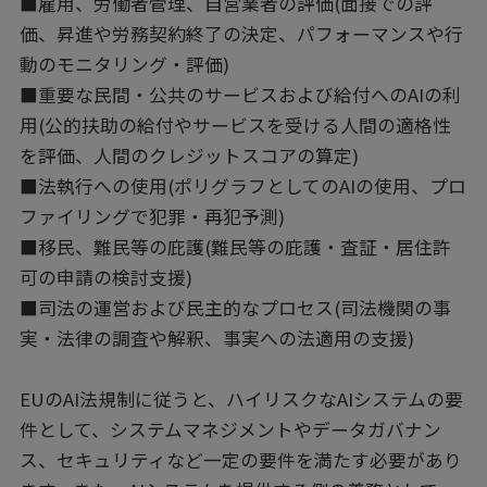
■雇用、労働者管理、自営業者の評価(面接での評
価、昇進や労務契約終了の決定、パフォーマンスや行
動のモニタリング・評価)
■重要な民間・公共のサービスおよび給付へのAIの利
用(公的扶助の給付やサービスを受ける人間の適格性
を評価、人間のクレジットスコアの算定)
■法執行への使用(ポリグラフとしてのAIの使用、プロ
ファイリングで犯罪・再犯予測)
■移民、難民等の庇護(難民等の庇護・査証・居住許
可の申請の検討支援)
■司法の運営および民主的なプロセス(司法機関の事
実・法律の調査や解釈、事実への法適用の支援)
EUのAI法規制に従うと、ハイリスクなAIシステムの要
件として、システムマネジメントやデータガバナン
ス、セキュリティなど一定の要件を満たす必要があり